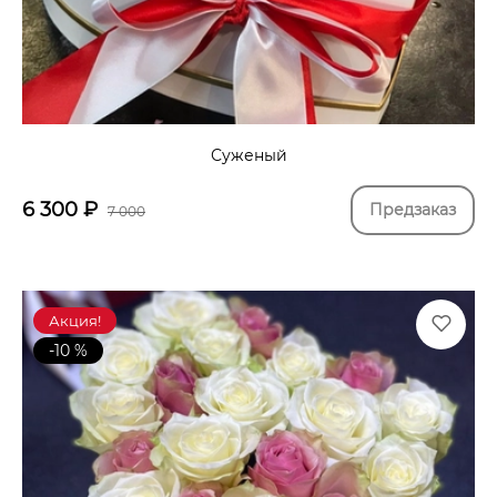
Суженый
6 300
₽
Предзаказ
7 000
Акция!
-10 %