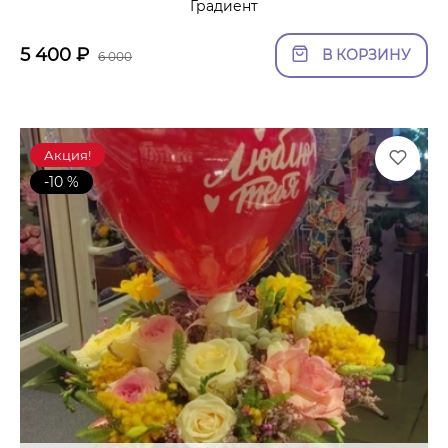
Градиент
5 400
₽
В КОРЗИНУ
6 000
Акция!
-10 %