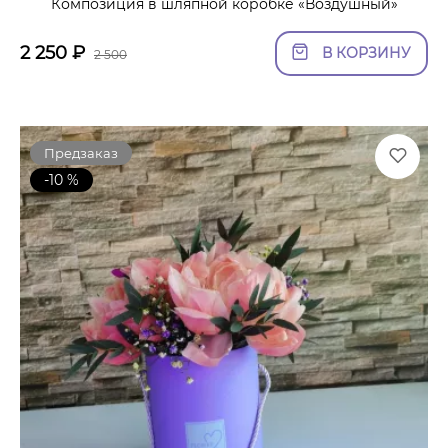
Композиция в шляпной коробке «Воздушный»
2 250
₽
В КОРЗИНУ
2 500
Предзаказ
-10 %