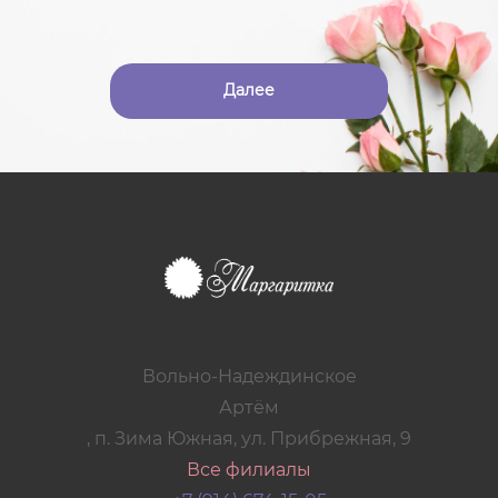
Далее
Вольно-Надеждинское
Артём
, п. Зима Южная, ул. Прибрежная, 9
Все филиалы