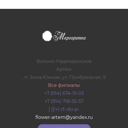
Вольно-Надеждинское
Артём
, п. Зима Южная, ул. Прибрежная, 9
Все филиалы
+7 (914) 674-15-05
+7 (914) 718-55-57
[ ([!+) cf.-do-p-
flower-artem@yandex.ru