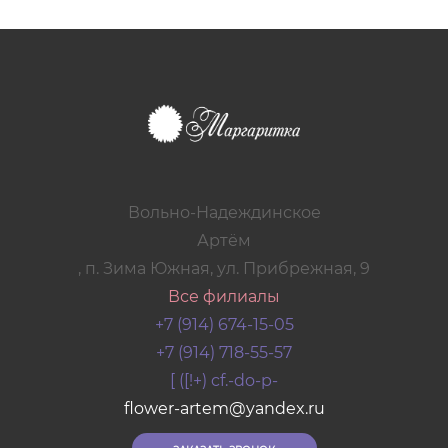
Вольно-Надеждинское
Артём
, п. Зима Южная, ул. Прибрежная, 9
Все филиалы
+7 (914) 674-15-05
+7 (914) 718-55-57
[ ([!+) cf.-do-p-
flower-artem@yandex.ru