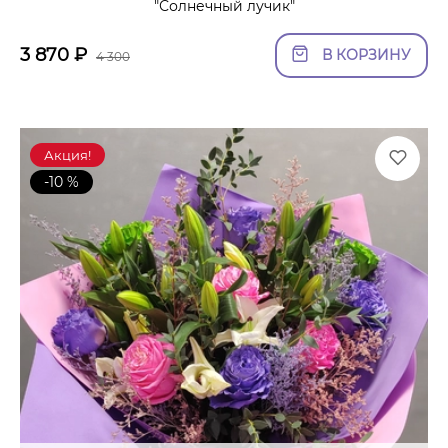
"Солнечный лучик"
3 870
₽
В КОРЗИНУ
4 300
Акция!
-10 %