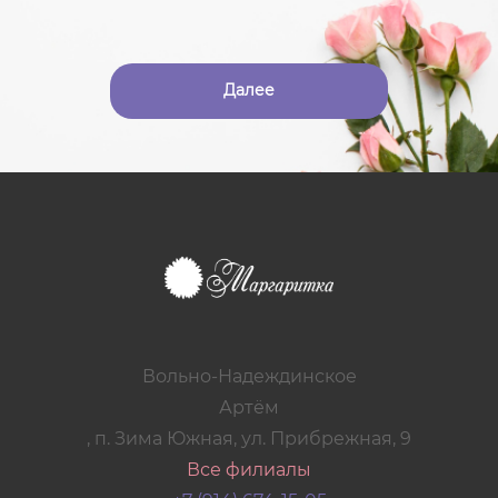
Далее
Вольно-Надеждинское
Артём
, п. Зима Южная, ул. Прибрежная, 9
Все филиалы