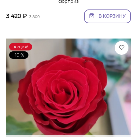
сюрприз
3 420
₽
В КОРЗИНУ
3 800
Акция!
-10 %