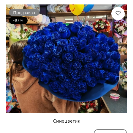
Предзаказ
-10 %
Синецветик