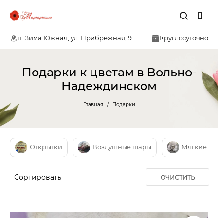
п. Зима Южная, ул. Прибрежная, 9
Круглосуточно
Подарки к цветам в Вольно-
Надеждинском
Главная
Подарки
Открытки
Воздушные шары
Мягкие иг
ОЧИСТИТЬ
ФИЛЬТР