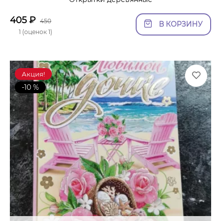
405
₽
450
В КОРЗИНУ
1 (оценок 1)
Акция!
-10 %