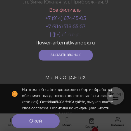
, п. Зима Южная, ул. Прибрежная, 9
Все филиалы
+7 (914) 674-15-05
+7 (914) 718-55-57
[ ([!+) cf.-do-p-
flower-artem@yandex.ru
ЗАКАЗАТЬ ЗВОНОК
МЫ В СОЦ.СЕТЯХ
Фильтр
ИНФОРМАЦИЯ
О нас
Контакты
Главная
Меню
Кабинет
Избранное
Корзина
0
Доставка