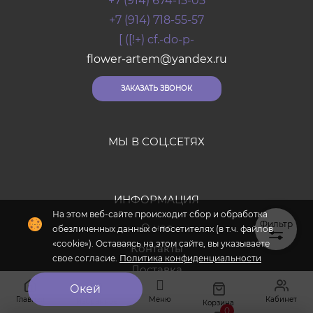
+7 (914) 674-15-05
+7 (914) 718-55-57
[ ([!+) cf.-do-p-
flower-artem@yandex.ru
ЗАКАЗАТЬ ЗВОНОК
МЫ В СОЦ.СЕТЯХ
ИНФОРМАЦИЯ
Фильтр
О нас
Контакты
Доставка
Оплата
Главная
Меню
Кабинет
Избранное
Корзина
Отзывы
0