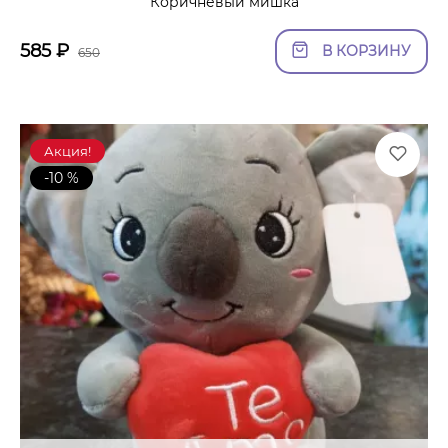
Коричневый мишка
585
₽
В КОРЗИНУ
650
Акция!
-10 %