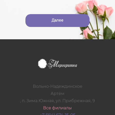
Далее
Вольно-Надеждинское
Артём
, п. Зима Южная, ул. Прибрежная, 9
Все филиалы