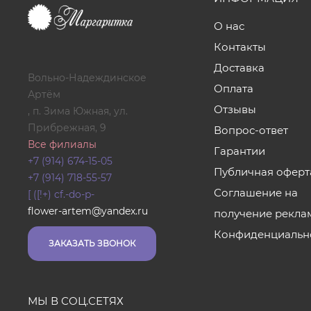
О нас
Контакты
Доставка
Вольно-Надеждинское
Оплата
Артём
Отзывы
, п. Зима Южная, ул.
Прибрежная, 9
Вопрос-ответ
Все филиалы
Гарантии
+7 (914) 674-15-05
Публичная оферт
+7 (914) 718-55-57
Соглашение на
[ ([!+) cf.-do-p-
flower-artem@yandex.ru
получение рекла
Конфиденциальн
ЗАКАЗАТЬ ЗВОНОК
МЫ В СОЦ.СЕТЯХ