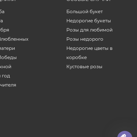
ба
Большой букет
та
Недорогие букеты
ября
Розы для любимой
Влюбленных
Розы недорого
матери
Недорогие цветы в
Победы
коробке
кной
Кустовые розы
 год
учителя