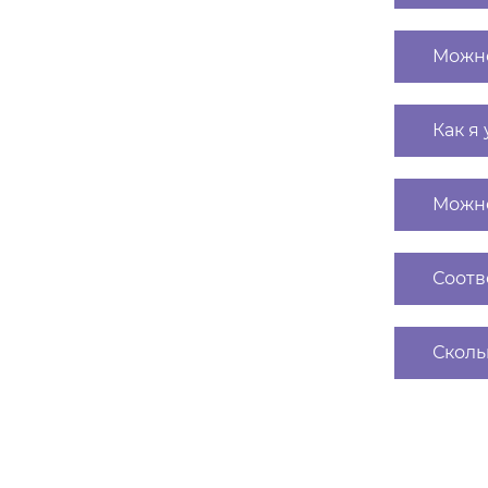
Можно
Как я
Можно
Соотв
Сколь