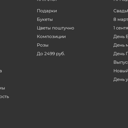
Подарки
Свадь
Букеты
8 мар
Цветы поштучно
1 сент
Композиции
День 
Розы
День 
До 2499 руб.
День 
Выпус
а
Новый
День 
мы
ость